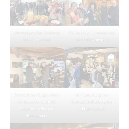
stimmungsvolles Ambiente
Nettes Beisammensein vor
beim Kerzenfest
dem Glühweinstand
Bernhard van Stegen führte
die Ausstellung von
die Besucher durch die
Waltraud Balkenborg war
Dauerausstellung im
sehr gut besucht
Heimathaus