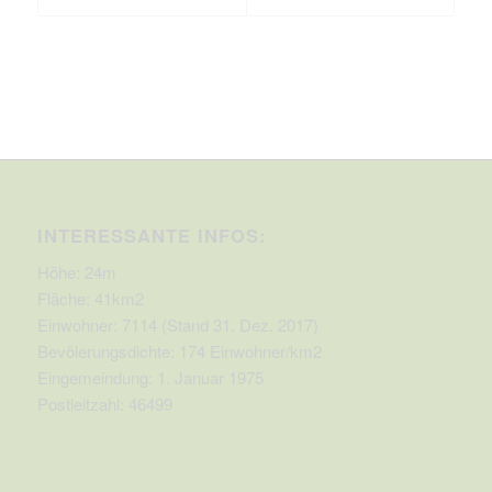
INTERESSANTE INFOS:
Höhe: 24m
Fläche: 41km2
Einwohner: 7114 (Stand 31. Dez. 2017)
Bevölerungsdichte: 174 Einwohner/km2
Eingemeindung: 1. Januar 1975
Postleitzahl: 46499