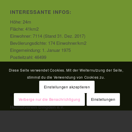
INTERESSANTE INFOS:
Höhe: 24m
Fläche: 41km2
Einwohner: 7114 (Stand 31. Dez. 2017)
Bevölerungsdichte: 174 Einwohner/km2
Eingemeindung: 1. Januar 1975
Postleitzahl: 46499
Diese Seite verwendet Cookies. Mit der Weiternutzung der Seite,
stimmst du die Verwendung von Cookies zu.
Einstellungen akzeptieren
KONTAKT:
Verberge nur die Benachrichtigung
Einstellungen
Heimatverein Dingden e.V.
Hohe Straße 1
46499 Hamminkeln