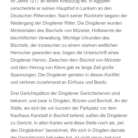
im Jahre 1217 an einem Kreuzzug teil. In Ägypten
verschenkte er seinen Haupthof in Lankern an den
Deutschen Ritterorden. Nach seiner Rückkehr begann der
Niedergang der Dingdener Ritter. Die Dingdener wurden
Ministerialen des Bischofs von Münster, Hofbeamte der
bischöflichen Verwaltung. Wichtige Urkunden des
Bischofs, der inzwischen zu einem starken weltlichen
Herrscher geworden war, tragen die Unterschrift eines
Dingdener Herren. Zwischen dem Bischof von Münster
und dem Herzog von Kleve gab es lange Zeit große
Spannungen. Die Dingdener gerieten in diesen Konflikt
und verloren zunehmend an Einfluss und Besitz.
Drei Gerichtsplätze der Dingdener Gerichtsherren sind
bekannt, und zwar in Dingden, Brünen und Bocholt. An der
Stelle, wo sich bis vor kurzem der Parkplatz vor dem
Kaufhaus Karstadt in Bocholt befand, saßen die Dingdener
zu Gericht. In alten Karten wird diese Stelle noch als „bei
den Dingbänken“ bezeichnet. Wo sich in Dingden damals
der Gerichtsplatz befunden hat, ist nicht genau bekannt,