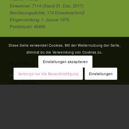
Einwohner: 7114 (Stand 31. Dez. 2017)
Bevölerungsdichte: 174 Einwohner/km2
Eingemeindung: 1. Januar 1975
Postleitzahl: 46499
Diese Seite verwendet Cookies. Mit der Weiternutzung der Seite,
stimmst du die Verwendung von Cookies zu.
Einstellungen akzeptieren
KONTAKT:
Verberge nur die Benachrichtigung
Einstellungen
Heimatverein Dingden e.V.
Hohe Straße 1
46499 Hamminkeln