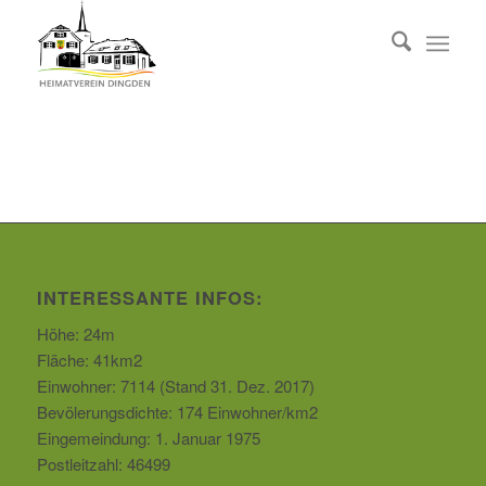
INTERESSANTE INFOS:
Höhe: 24m
Fläche: 41km2
Einwohner: 7114 (Stand 31. Dez. 2017)
Bevölerungsdichte: 174 Einwohner/km2
Eingemeindung: 1. Januar 1975
Postleitzahl: 46499